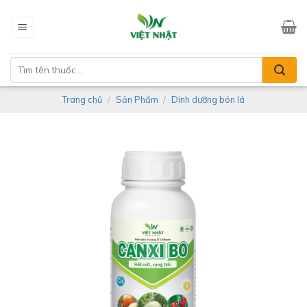
Skip
to
content
Tìm
kiếm:
Trang chủ
/
Sản Phẩm
/
Dinh dưỡng bón lá
-14%