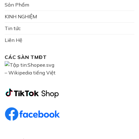
Sản Phẩm
thuốc BVTV khác.
KINH NGHIỆM
Mua chế phẩm siêu
CANXI BO
(thuốc
canxi bo
) ở đâu?
Tin tức
Sản phẩm SIÊU CANXI BO
của chúng tôi được phân
phối chính thức trên trang quoctevietnhat.vn là mô
Liên Hệ
hình trực tiếp từ nhà sản xuất đến tay người tiêu
dùng, đảm bảo hàng chính hãng, không bị làm nhái
CÁC SÀN TMĐT
làm giả, và là đơn vị tiên phong ứng dụng công nghệ
4.0 giúp khách hàng đạt hiệu quả cao, đồng hành hỗ
trợ tư vấn kỹ thuật cho khách hàng trong suốt quá
trình canh tác.
———————————————————————————
Bà con có thể đặt hàng trực tiếp tại
https://quoctevietnhat.vn/
hoặc liên hệ đến số hotline