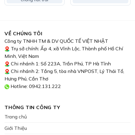
150,000₫.
phân hóa mầm hoa, tăng tỷ lệ đậu trái, chống rụng
trái non, chống nứt trái, thối trái.
Nuôi dưỡng trái chắc, bóng, nặng ký:
Dinh dưỡng
hữu cơ cùng khoáng trung vi lượng nuôi trái chắc
VỀ CHÚNG TÔI
bóng, nặng ký, bền khỏe cây, mang lại hiệu quả kinh
Công ty TNHH TM & DV QUỐC TẾ VIỆT NHẬT
tế cao.
Trụ sở chính: Ấp 4, xã Vĩnh Lộc, Thành phố Hồ Chí
An toàn không độc hại:
Thành phần sản phẩm gồm
Minh, Việt Nam
các khoáng trung vi lượng, dinh dưỡng hữu cơ cùng
Chi nhánh 1: Số 223A, Trần Phú, TP Hà Tĩnh
dung dịch men vi sinh. Hoàn toàn không chứa hóa
Chi nhánh 2: Tầng 5, tòa nhà VNPOST, Lý Thái Tổ,
chất độc hại, phù hợp cho canh tác bền vững.
Hưng Phú, Cần Thơ
Hotline: 0942.131.222
Hướng dẫn sử dụng
Pha 500ml/200-300 lít nước. Phun vào thời kỳ trái
nhỏ đến thu hoạch 2-3 lần.
THÔNG TIN CÔNG TY
Trang chủ
Lưu ý
Giới Thiệu
Sản phẩm có thể pha chung với các loại phân bón