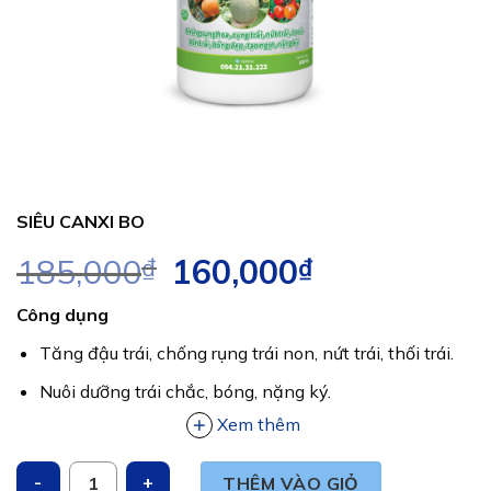
SIÊU CANXI BO
185,000
₫
Giá
160,000
₫
Giá
gốc
hiện
Công dụng
là:
tại
185,000₫.
là:
Tăng đậu trái, chống rụng trái non, nứt trái, thối trái.
160,000₫.
Nuôi dưỡng trái chắc, bóng, nặng ký.
Xem thêm
Dinh dưỡng hữu cơ giúp bền khỏe cây.
SIÊU CANXI BO số lượng
THÊM VÀO GIỎ