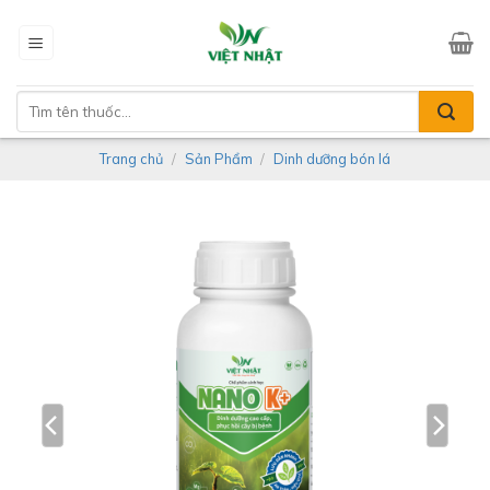
Skip
to
content
Tìm
kiếm:
Trang chủ
/
Sản Phẩm
/
Dinh dưỡng bón lá
-8%