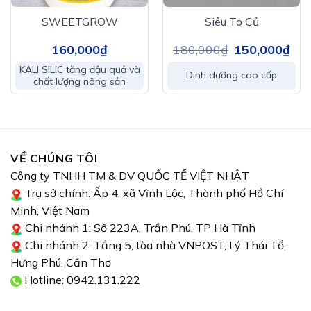
8
Rhodopseudomonas spp
. ….1×10
CFU/ml
SWEETGROW
Siêu To Củ
Axit humic (C): 1,5%.
160,000
₫
180,000
₫
Giá
150,000
₫
Giá
gốc
hiện
Tỷ trọng: 1,1.
là:
tại
KALI SILIC tăng đậu quả và
180,000₫.
là:
Dinh dưỡng cao cấp
chất lượng nông sản
150,
Bổ sung: oligoscarit, acid Amin thủy phân, Fulvic, vi
sinh vật có ích, và các khoáng trung vi lượng.
Công dụng
Hấp thu cực nhanh, ra rễ mạnh, xanh lá, mập chồi,
VỀ CHÚNG TÔI
phục hồi cây già yếu..
Công ty TNHH TM & DV QUỐC TẾ VIỆT NHẬT
Trụ sở chính: Ấp 4, xã Vĩnh Lộc, Thành phố Hồ Chí
chuyên gia phục hồi cây bị bệnh
Minh, Việt Nam
An toàn, không độc hại, chuyên dùng cho canh tác
Chi nhánh 1: Số 223A, Trần Phú, TP Hà Tĩnh
hữu cơ.
Chi nhánh 2: Tầng 5, tòa nhà VNPOST, Lý Thái Tổ,
Hưng Phú, Cần Thơ
Hấp thu nhanh, ra rễ mạnh, xanh lá, mập chồi, khỏe
Hotline: 0942.131.222
cây:
Acid humic, acid amin cùng các chủng vi sinh vật có
lợi với khả năng bảo vệ và cải tạo đất vùng rễ, kích