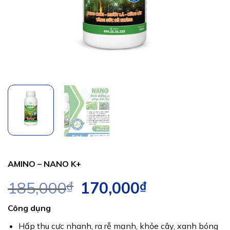
AMINO – NANO K+
185,000
₫
Giá
170,000
₫
Giá
gốc
hiện
Công dụng
là:
tại
185,000₫.
là:
Hấp thu cực nhanh, ra rễ mạnh, khỏe cây, xanh bóng