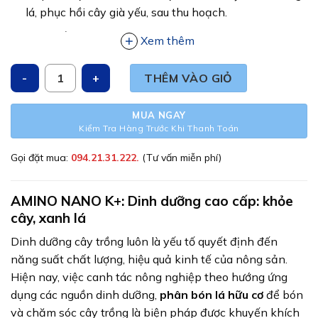
170,000₫.
lá, phục hồi cây già yếu, sau thu hoạch.
phục hồi cây bị xoăn ngọn, xoăn lá, bị chích hút, bị đơ
Xem thêm
cứng cây.
AMINO - NANO K+ số lượng
THÊM VÀO GIỎ
Hiệu quả vượt trội, chống suy cây, phù hợp canh tác
hữu cơ, tạo nên nông sản sạch, chất lượng.
MUA NGAY
Kiểm Tra Hàng Trước Khi Thanh Toán
Gọi đặt mua:
094.21.31.222.
(Tư vấn miễn phí)
AMINO NANO K+
: Dinh dưỡng cao cấp: khỏe
cây, xanh lá
Dinh dưỡng cây trồng luôn là yếu tố quyết định đến
năng suất chất lượng, hiệu quả kinh tế của nông sản.
Hiện nay, việc canh tác nông nghiệp theo hướng ứng
dụng các nguồn dinh dưỡng,
phân bón lá hữu cơ
để bón
và chăm sóc cây trồng là biện pháp được khuyến khích