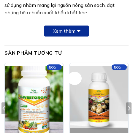
sử dụng nhằm mang lại nguồn nông sản sạch, đạt
những tiêu chuẩn xuất khẩu khắt khe.
Acid amin là thành phần quan trọng cho sự sinh trưởng
Xem thêm
và phát triển của cây trồng. Bổ sung acid amin sẽ giúp
cây dễ dàng hấp thu, cải thiện hệ miễn dịch, ngăn các
chứng viêm nhiễm. Ngoài ra Acid amin còn giúp tạo đề
SẢN PHẨM TƯƠNG TỰ
kháng và thúc đẩy quá trình tự phục hồi cây, tái tạo cho
cây trồng kém phát triển, giúp ích cho sự phát triển đồng
500ml
500ml
bộ và cải thiện sự trao đổi chất.
-17%
Ứng dụng các vi sinh vật có lợi với khả năng tiết ra các
chất điều hòa sinh trưởng thực vật giúp kích thích bộ rễ
phát triển, cây trồng khỏe mạnh, hạn chế nấm bệnh.
Thành phần
Dung dịch lên men các chủng vi sinh có lợi
:
Actinomycetes sp, Bacillus subtilis,