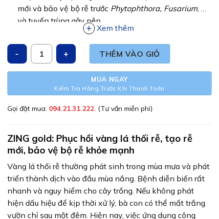
195,000₫.
mới và bảo vệ bộ rễ trước
Phytophthora, Fusarium
, …
và tuyến trùng gây nên.
Xem thêm
Bổ sung các vi sinh vật có lợi, tăng cường đối kháng
hạn chế nấm bệnh gây hại trong đất.
ZING gold + - Vàng lá thối rễ x2 hiệu quả số lượng
THÊM VÀO GIỎ
Hiệu quả cực cao, an toàn không độc hại, phù hợp cho
canh tác nông nghiệp bền vững.
MUA NGAY
Kiểm Tra Hàng Trước Khi Thanh Toán
Gọi đặt mua:
094.21.31.222.
(Tư vấn miễn phí)
ZING gold
: Phục hồi vàng lá thối rễ, tạo rễ
mới, bảo vệ bộ rễ khỏe mạnh
Vàng lá thối rễ thường phát sinh trong mùa mưa và phát
triển thành dịch vào đầu mùa nắng. Bệnh diễn biến rất
nhanh và nguy hiểm cho cây trồng. Nếu không phát
hiện dấu hiệu để kịp thời xử lý, bà con có thể mất trắng
vườn chỉ sau một đêm. Hiện nay, việc ứng dụng công