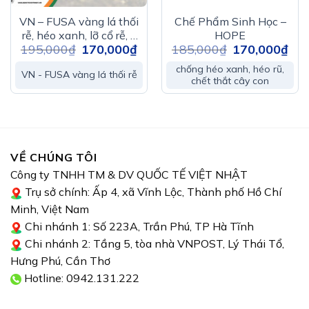
rung nhẹ cây và gặp gió. Bệnh thường làm cho 1 đến
VN – FUSA vàng lá thối
Chế Phẩm Sinh Học –
2 nhánh cây ở tầng lá phía dưới, tầng lá già bị vàng.
rễ, héo xanh, lỡ cổ rễ, ủ
HOPE
á
195,000
₫
Giá
170,000
₫
Giá
185,000
₫
Giá
170,000
₫
Giá
phân chuồng nhanh
n
gốc
hiện
gốc
hiện
Công nghệ sản phẩm
là:
tại
là:
tại
chống héo xanh, héo rũ,
195,000₫.
là:
185,000₫.
là:
VN - FUSA vàng lá thối rễ
chết thắt cây con
Sử dụng nấm
Chaetomium
spp. được thu ở dạng bào
,000₫.
170,000₫.
170,
tử có tác dụng tiêu diệt
Phytophthora, Fusarium,
… gây
ra bệnh vàng lá thối rễ trên sầu riêng, tiêu, cà phê, cây
có múi,…
VỀ CHÚNG TÔI
Bên cạnh đó, sản phẩm còn được bổ sung tổ hợp vi
Công ty TNHH TM & DV QUỐC TẾ VIỆT NHẬT
sinh vật có ích cùng các chất dinh dưỡng hữu cơ cao
Trụ sở chính: Ấp 4, xã Vĩnh Lộc, Thành phố Hồ Chí
cấp.
Minh, Việt Nam
Chi nhánh 1: Số 223A, Trần Phú, TP Hà Tĩnh
Thành phần
Chi nhánh 2: Tầng 5, tòa nhà VNPOST, Lý Thái Tổ,
Vi sinh tổng
Hưng Phú, Cần Thơ
số:
Chaetomium
spp.,
Trichoderma
spp.,
Paecilomyces
s
Hotline: 0942.131.222
6
… 1×10
CFU/g.