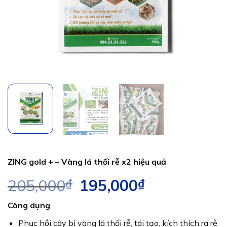
ZING gold + – Vàng lá thối rễ x2 hiệu quả
205,000
₫
Giá
195,000
₫
Giá
gốc
hiện
Công dụng
là:
tại
205,000₫.
là:
Phục hồi cây bị vàng lá thối rễ, tái tạo, kích thích ra rễ