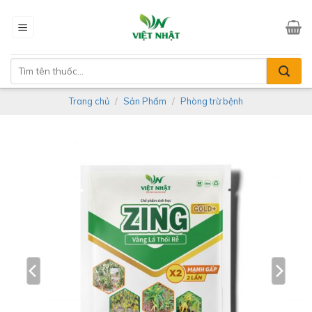
Skip
to
content
Tìm
kiếm:
Trang chủ
/
Sản Phẩm
/
Phòng trừ bệnh
-5%