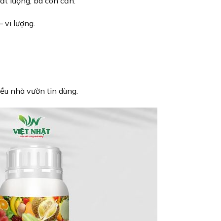
hất lượng, bà con cần:
– vi lượng.
ều nhà vườn tin dùng.