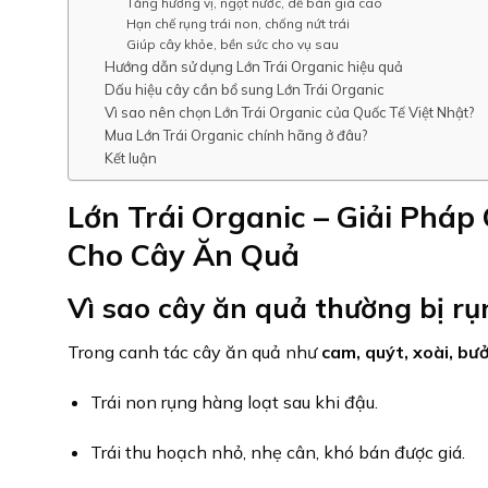
Tăng hương vị, ngọt nước, dễ bán giá cao
Hạn chế rụng trái non, chống nứt trái
Giúp cây khỏe, bền sức cho vụ sau
Hướng dẫn sử dụng Lớn Trái Organic hiệu quả
Dấu hiệu cây cần bổ sung Lớn Trái Organic
Vì sao nên chọn Lớn Trái Organic của Quốc Tế Việt Nhật?
Mua Lớn Trái Organic chính hãng ở đâu?
Kết luận
Lớn Trái Organic – Giải Pháp
Cho Cây Ăn Quả
Vì sao cây ăn quả thường bị rụ
Trong canh tác cây ăn quả như
cam, quýt, xoài, bưở
Trái non rụng hàng loạt sau khi đậu.
Trái thu hoạch nhỏ, nhẹ cân, khó bán được giá.