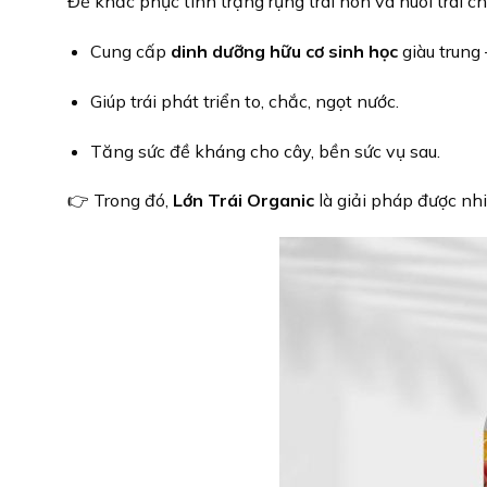
Để khắc phục tình trạng rụng trái non và nuôi trái c
Cung cấp
dinh dưỡng hữu cơ sinh học
giàu trung 
Giúp trái phát triển to, chắc, ngọt nước.
Tăng sức đề kháng cho cây, bền sức vụ sau.
👉 Trong đó,
Lớn Trái Organic
là giải pháp được nhi