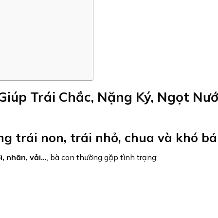
 Giúp Trái Chắc, Nặng Ký, Ngọt Nư
ng trái non, trái nhỏ, chua và khó b
i, nhãn, vải…
, bà con thường gặp tình trạng: