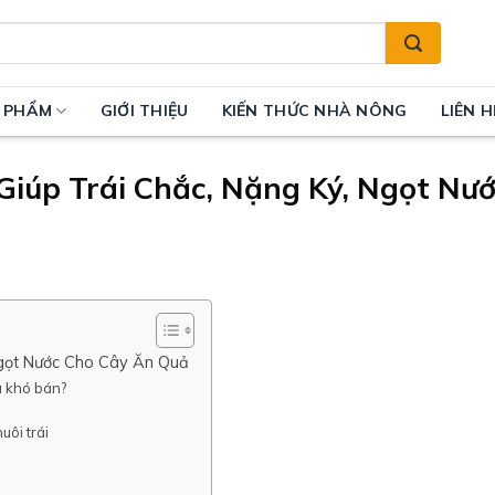
 PHẨM
GIỚI THIỆU
KIẾN THỨC NHÀ NÔNG
LIÊN H
 Giúp Trái Chắc, Nặng Ký, Ngọt Nư
 Ngọt Nước Cho Cây Ăn Quả
và khó bán?
uôi trái