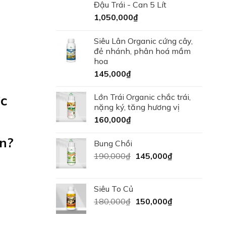
Đậu Trái - Can 5 Lít
1,050,000
₫
Siêu Lân Organic cứng cây,
đẻ nhánh, phân hoá mầm
hoa
145,000
₫
ớc
Lớn Trái Organic chắc trái,
nặng ký, tăng hương vị
160,000
₫
án?
Bung Chồi
Giá
Giá
190,000
₫
145,000
₫
gốc
hiện
là:
tại
190,000₫.
là:
Siêu To Củ
145,000₫.
Giá
Giá
180,000
₫
150,000
₫
gốc
hiện
là:
tại