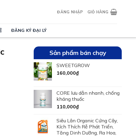
ĐĂNG NHẬP
GIỎ HÀNG
Ệ
ĐĂNG KÝ ĐẠI LÝ
ớc
Sản phẩm bán chạy
SWEETGROW
160,000
₫
CORE lưu dẫn nhanh, chống
kháng thuốc
110,000
₫
Siêu Lân Organic Cứng Cây,
Kích Thích Rễ Phát Triển,
Tăng Dinh Dưỡng, Ra Hoa,